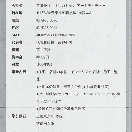
会社名
有限会社 オリガミック アーキテクチャー
所在地
〒153-0065
東京都目黒区中町2-4-11
電話
03-6676-0676
FAX
03-6323-9644
MAIL
origamic2411@gmail.com
代表者
代表取締役 茶谷亜矢
顧問
茶谷正洋
資本金
800万円
設立
1999年9月
事業内容
●住宅・店舗の改修・インテリアの設計・施工・監
理
●不動産の賃貸・売買の仲介(宅地建物取引業)
●折り紙建築(オリガミック・アーキテクチャー)の企
画・製作・販売
●賃貸住宅少額保険募集代理店
取引銀行
三菱東京UFJ銀行
芝信用金庫