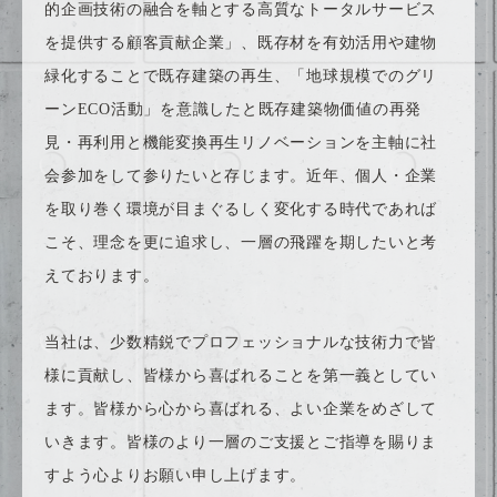
的企画技術の融合を軸とする高質なトータルサービス
を提供する顧客貢献企業」、既存材を有効活用や建物
緑化することで既存建築の再生、「地球規模でのグリ
ーンECO活動」を意識したと既存建築物価値の再発
見・再利用と機能変換再生リノベーションを主軸に社
会参加をして参りたいと存じます。近年、個人・企業
を取り巻く環境が目まぐるしく変化する時代であれば
こそ、理念を更に追求し、一層の飛躍を期したいと考
えております。
当社は、少数精鋭でプロフェッショナルな技術力で皆
様に貢献し、皆様から喜ばれることを第一義としてい
ます。皆様から心から喜ばれる、よい企業をめざして
いきます。皆様のより一層のご支援とご指導を賜りま
すよう心よりお願い申し上げます。